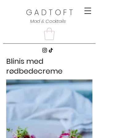
G A D T O F T
Mad & Cocktails
Blinis med
rødbedecreme