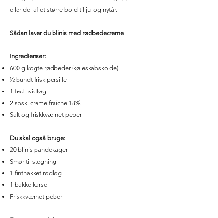
eller del af et større bord til jul og nytår.
Sådan laver du blinis med rødbedecreme
Ingredienser:
600 g kogte rødbeder (køleskabskolde)
½ bundt frisk persille
1 fed hvidløg
2 spsk. creme fraiche 18%
Salt og friskkværnet peber
Du skal også bruge:
20 blinis pandekager
Smør til stegning
1 finthakket rødløg
1 bakke karse
Friskkværnet peber