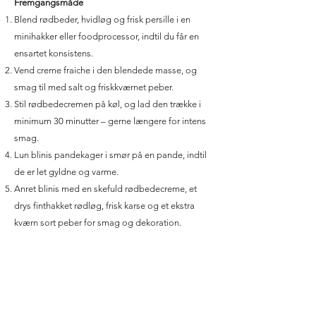
Fremgangsmåde
Blend rødbeder, hvidløg og frisk persille i en
minihakker eller foodprocessor, indtil du får en
ensartet konsistens.
Vend creme fraiche i den blendede masse, og
smag til med salt og friskkværnet peber.
Stil rødbedecremen på køl, og lad den trække i
minimum 30 minutter – gerne længere for intens
smag.
Lun blinis pandekager i smør på en pande, indtil
de er let gyldne og varme.
Anret blinis med en skefuld rødbedecreme, et
drys finthakket rødløg, frisk karse og et ekstra
kværn sort peber for smag og dekoration.
Herefter er dine blinis med rødbedecreme klar til
servering!
Hvornår kan du servere blinis med