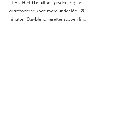
tern. Hæld bouillon i gryden, og lad
grøntsagerne koge møre under låg i 20
minutter. Stavblend herefter suppen lind
og cremet, og smag til med salt,
friskkværnet peber og citronskal.
Steg kikærter sprøde på en pande med
olivenolie og soya. Ryst panden ved
jævne mellemrum, så de ikke brænder.
Krydr til slut med salt.
Top den varme suppe med sprøde
kikærter og creme fraiche.
Herefter er den klar til servering.