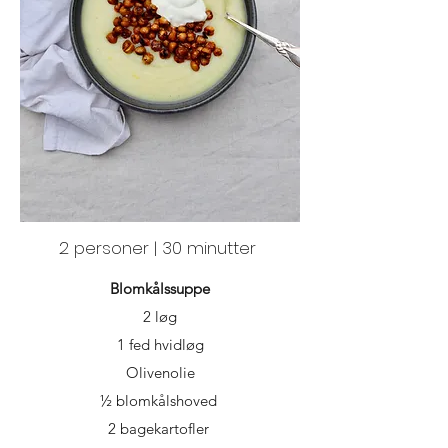
2 personer | 30 minutter
Blomkålssuppe
2 løg
1 fed hvidløg
Olivenolie
½ blomkålshoved
2 bagekartofler