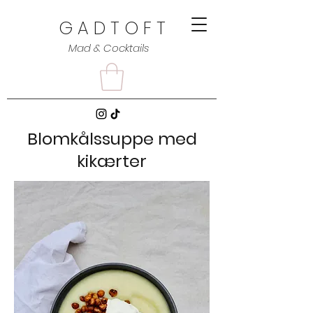
G A D T O F T
Mad & Cocktails
Blomkålssuppe med
kikærter