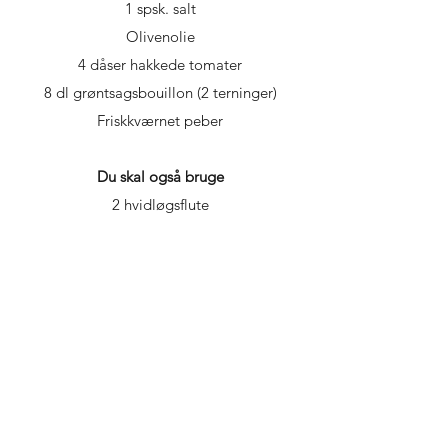
1 spsk. salt
Olivenolie
4 dåser hakkede tomater
8 dl grøntsagsbouillon (2 terninger)
Friskkværnet peber
Du skal også bruge
2 hvidløgsflute
Kom grøntsager og basilikum i et ildfast
fad, og vend dem i sukker, salt og
olivenolie. Bag fadet på 220° varmluft i 25
minutter, til peberfrugt og løg får brændte
nister. Fjern kernehus fra peberfrugterne,
og kom fadets indhold i en gryde med
hakkede tomater og grøntsagsbouillon.