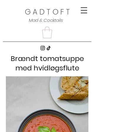
G A D T O F T
Mad & Cocktails
Brændt tomatsuppe
med hvidløgsflute