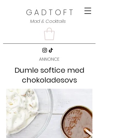
G A D T O F T
Mad & Cocktails
ANNONCE
Dumle softice med
chokoladesovs