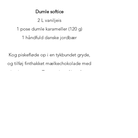
Dumle softice
2 L vaniljeis
1 pose dumle karameller (120 g)
1 håndfuld danske jordbær
Kog piskefløde op i en tykbundet gryde,
og tilføj finthakket mælkechokolade med
dumle og smør. Tag gryden af komfuret,
og rør i piskefløden til chokolade og smør
er smeltet. Hæld herefter
chokoladesaucen på en kande, og stil den
til side på køkkenbordet.
Skær vaniljeis i grove tern, og kom det op
i en stor røreskål. Pisk vaniljeisen til en