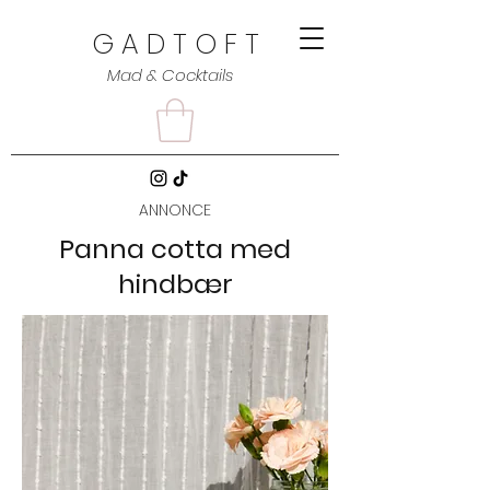
G A D T O F T
Mad & Cocktails
ANNONCE
Panna cotta med
hindbær