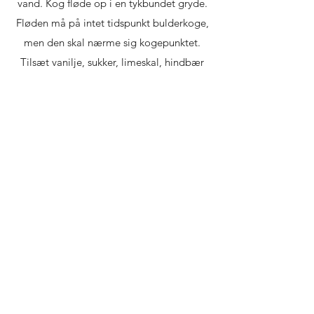
vand. Kog fløde op i en tykbundet gryde.
Fløden må på intet tidspunkt bulderkoge,
men den skal nærme sig kogepunktet.
Tilsæt vanilje, sukker, limeskal, hindbær
og flagesalt, og lad det småkoge uden
læg i 10 minutter. Tag gryden af varme,
og kom den udblødte husblas heri. Rør til
husblassen er opløst, og kør massen
gennem en sigte. Fordel hindbær panna
cotta i 4 portionsglas, og stil dem på køl i
minimum 4 timer, gerne længere.
Kom kokosolie på en pande med hakket
mælkechokolade, mandler og
kokosflager. Rør med en dejskraber til
chokoladen er smeltet. Kom den varme