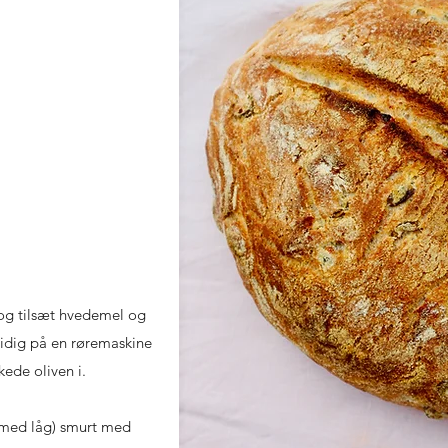
 og tilsæt hvedemel og
idig på en røremaskine
kede oliven i.
 (med låg) smurt med