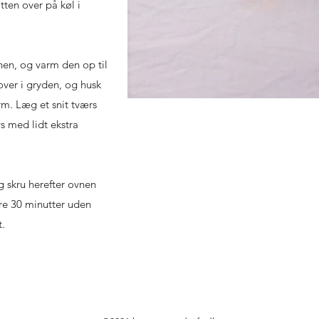
tten over på køl i
nen, og varm den op til
over i gryden, og husk
m. Læg et snit tværs
s med lidt ekstra
g skru herefter ovnen
re 30 minutter uden
t.