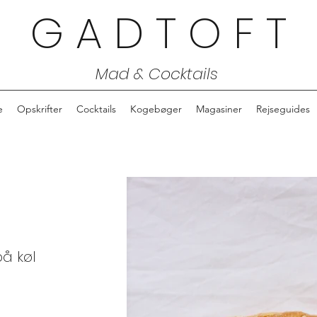
G A D T O F T
Mad & Cocktails
e
Opskrifter
Cocktails
Kogebøger
Magasiner
Rejseguides
på køl