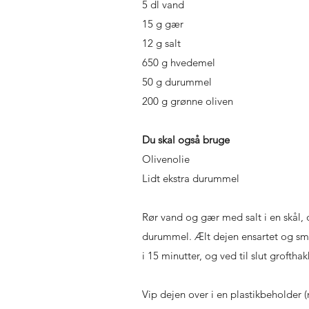
5 dl vand
15 g gær
12 g salt
650 g hvedemel
50 g durummel
200 g grønne oliven
Du skal også bruge
Olivenolie
Lidt ekstra durummel
Rør vand og gær med salt i en skål,
durummel. Ælt dejen ensartet og sm
i 15 minutter, og ved til slut grofthak
Vip dejen over i en plastikbeholder