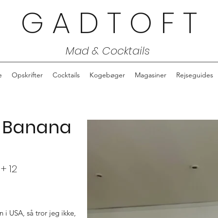
G A D T O F T
Mad & Cocktails
e
Opskrifter
Cocktails
Kogebøger
Magasiner
Rejseguides
v Banana
+ 12
i USA, så tror jeg ikke,