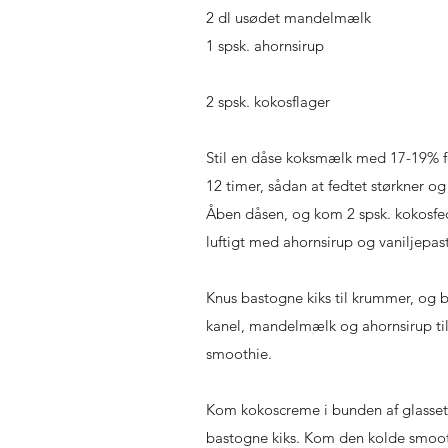
2 dl usødet mandelmælk
1 spsk. ahornsirup
2 spsk. kokosflager
Stil en dåse koksmælk med 17-19% f
12 timer, sådan at fedtet størkner og 
Åben dåsen, og kom 2 spsk. kokosfedt
luftigt med ahornsirup og vaniljepast
Knus bastogne kiks til krummer, og 
kanel, mandelmælk og ahornsirup til
smoothie.
Kom kokoscreme i bunden af glasset
bastogne kiks. Kom den kolde smoot