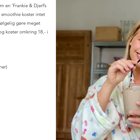
 en ‘Frankie & Djerf’s
smoothie koster intet
følgelig gøre meget
og koster omkring 18,- i
mer)