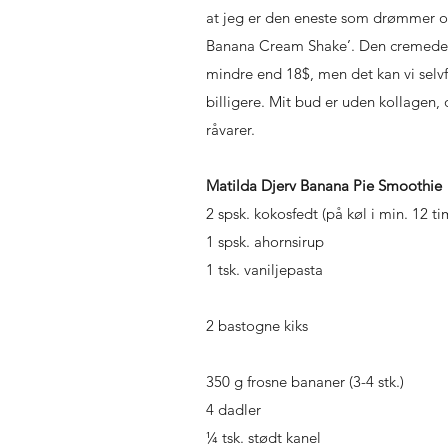
at jeg er den eneste som drømmer om
Banana Cream Shake’. Den cremede 
mindre end 18$, men det kan vi selv
billigere. Mit bud er uden kollagen, 
råvarer.
Matilda Djerv Banana Pie Smoothie
2 spsk. kokosfedt (på køl i min. 12 ti
1 spsk. ahornsirup
1 tsk. vaniljepasta
2 bastogne kiks
350 g frosne bananer (3-4 stk.)
4 dadler
¼ tsk. stødt kanel