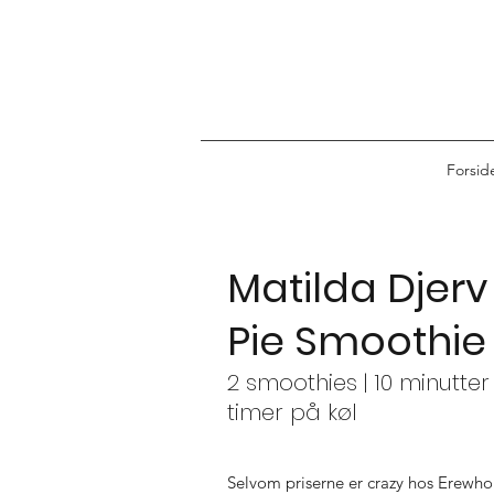
Forsid
Matilda Djer
Pie Smoothie
2 smoothies | 10 minutter 
timer på køl
Selvom priserne er crazy hos Erewhon 