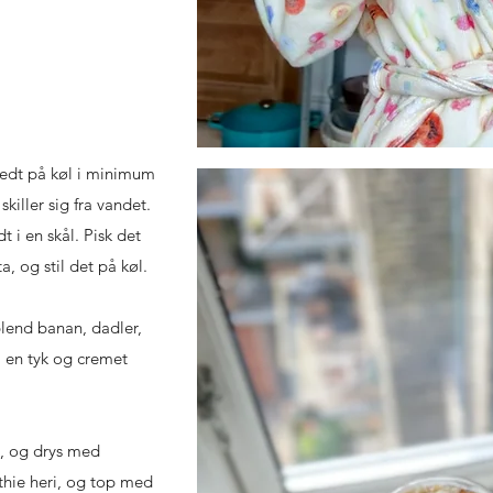
edt på køl i minimum
skiller sig fra vandet.
 i en skål. Pisk det
a, og stil det på køl.
blend banan, dadler,
 en tyk og cremet
, og drys med
hie heri, og top med