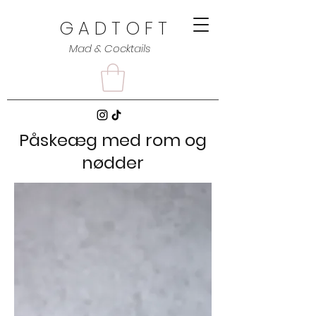
G A D T O F T
Mad & Cocktails
Påskeæg med rom og
nødder