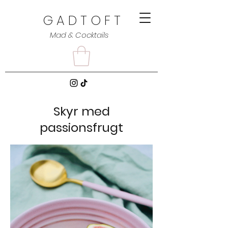
G A D T O F T
Mad & Cocktails
Skyr med
passionsfrugt