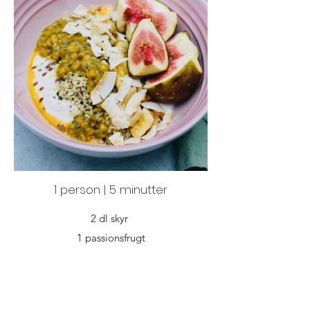
1 person | 5 minutter
2 dl skyr
1 passionsfrugt
2 friske figner
1 spsk. tørrede bananer
1 spsk. tørrede kokosflager