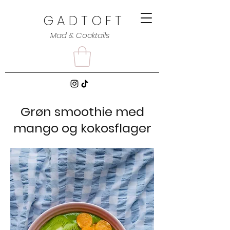
G A D T O F T
Mad & Cocktails
Grøn smoothie med
mango og kokosflager