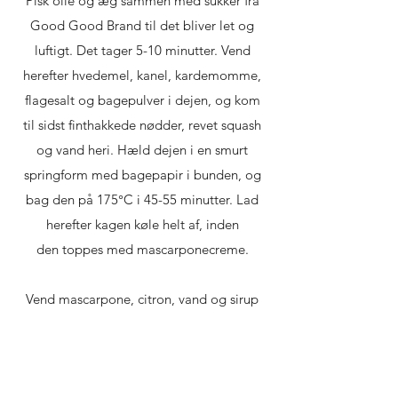
Pisk olie og æg sammen med sukker fra
Good Good Brand til det bliver let og
luftigt. Det tager 5-10 minutter. Vend
herefter hvedemel, kanel, kardemomme,
flagesalt og bagepulver i dejen, og kom
til sidst finthakkede nødder, revet squash
og vand heri. Hæld dejen i en smurt
springform med bagepapir i bunden, og
bag den på 175°C i 45-55 minutter. Lad
herefter kagen køle helt af, inden
den toppes med mascarponecreme.
Vend mascarpone, citron, vand og sirup
forsigtigt sammen, og smag cremen
endeligt til med romessens. Top
mascarponecremen på den afkølede