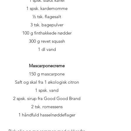
1 spsk. stødt kanel
1 spsk. kardemomme
½ tsk. flagesalt
3 tsk. bagepulver
100 g finthakkede nødder
300 g revet squash
1 dl vand
Mascarponecreme
150 g mascarpone
Saft og skal fra 1 økologisk citron
1 spsk. vand
2 spsk. sirup fra Good Good Brand
2 tsk. romessens
1 håndfuld hasselnøddeflager