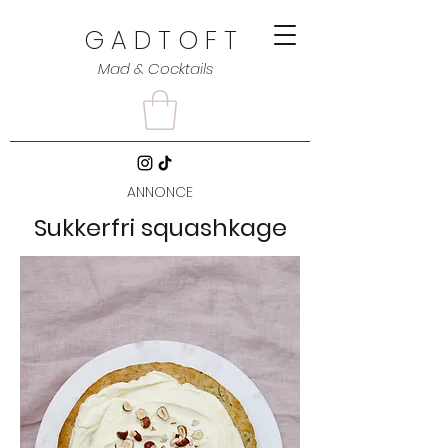
G A D T O F T
Mad & Cocktails
ANNONCE
Sukkerfri squashkage