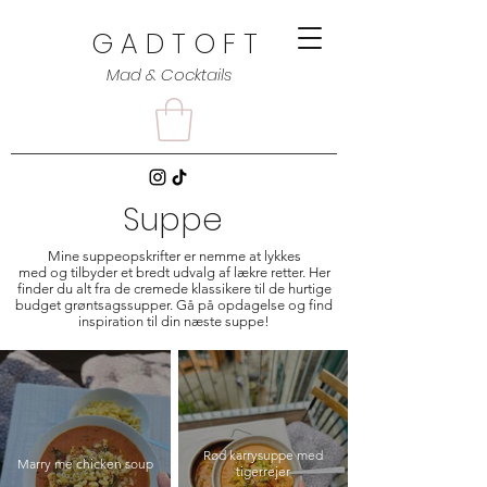
G A D T O F T
Mad & Cocktails
Suppe
Mine suppeopskrifter er nemme at lykkes
med og tilbyder et bredt udvalg af lækre retter. Her
finder du alt fra de cremede klassikere til de hurtige
budget grøntsagssupper. Gå på opdagelse og find
inspiration til din næste suppe!
Rød karrysuppe med
Marry me chicken soup
tigerrejer