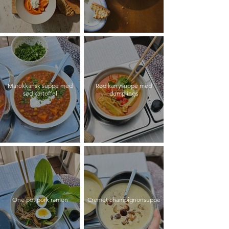
Marokkansk suppe med
Rød karrysuppe med
sød kartoffel
dumplings
One pot pork ramen
Cremet champignonsuppe