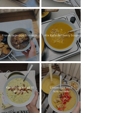
Fransk løgsuppe til mange
Alix Earle Recovery Soup
Kartoffelsuppe på 10
Linsesuppe med
minutter
kokosmælk