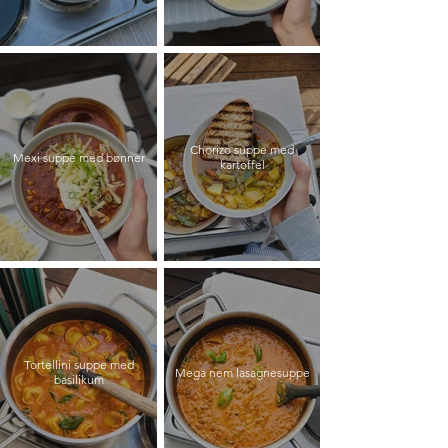
Chorizo suppe med
Mexi suppe med bønner
kartoffel
Tortellini suppe med
Mega nem lasagnesuppe
basilikum