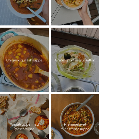
Ungarsk gullashsuppe
Gratis grøntsagsbouillon
Tomatsuppe med
Hjemmelavet
mascarpone
minestronesuppe