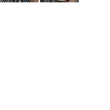
Kyllingesuppe med
Blåmuslinger dampet i vin
ingefær
Græskarsuppe med
Oksekødsuppe med
hvidløgsflute
hvidløgsflute