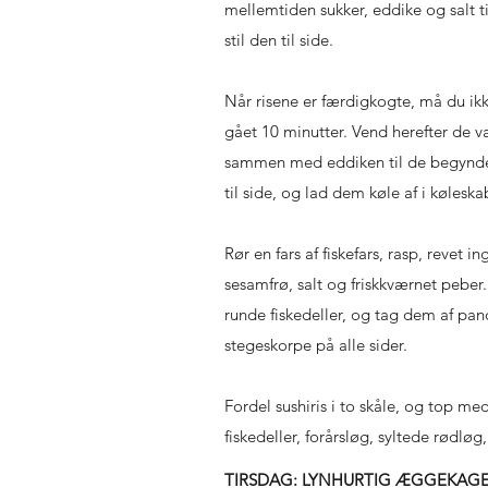
mellemtiden sukker, eddike og salt ti
stil den til side.
Når risene er færdigkogte, må du ikke
gået 10 minutter. Vend herefter de va
sammen med eddiken til de begynder a
til side, og lad dem køle af i køleska
Rør en fars af fiskefars, rasp, revet i
sesamfrø, salt og friskkværnet peber.
runde fiskedeller, og tag dem af pan
stegeskorpe på alle sider.
Fordel sushiris i to skåle, og top m
fiskedeller, forårsløg, syltede rødlø
TIRSDAG: LYNHURTIG ÆGGEKAGE