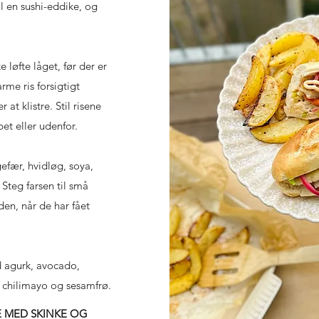
l en sushi-eddike, og
 løfte låget, før der er
rme ris forsigtigt
t klistre. Stil risene
bet eller udenfor.
ngefær, hvidløg, soya,
 Steg farsen til små
den, når de har fået
ed agurk, avocado,
g, chilimayo og sesamfrø.
 MED SKINKE OG