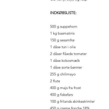
INDKØBSLISTE:
500 g suppehorn
1 kg basmatiris
150 g sesamfrø
1 dåse tun i olie
2 dåser flåede tomater
1 dåse kokosmælk
1 dåse sorte bønner
255 g chilimayo
2 flute
400 g majs fra frost
400 g fiskefars
100 g frilands skinkestrimler
450 g creme fraiche 18%