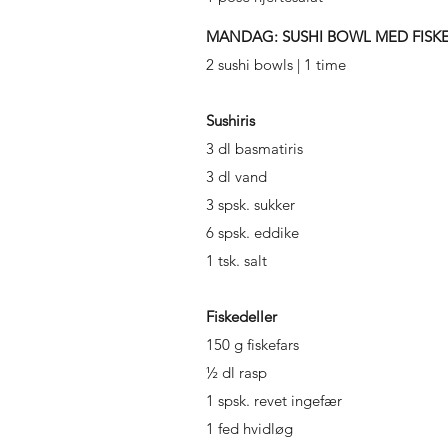
MANDAG: SUSHI BOWL MED FISK
2 sushi bowls | 1 time
Sushiris
3 dl basmatiris
3 dl vand
3 spsk. sukker
6 spsk. eddike
1 tsk. salt
Fiskedeller
150 g fiskefars
½ dl rasp
1 spsk. revet ingefær
1 fed hvidløg