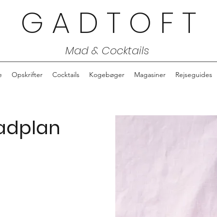
G A D T O F T
Mad & Cocktails
e
Opskrifter
Cocktails
Kogebøger
Magasiner
Rejseguides
Madplan