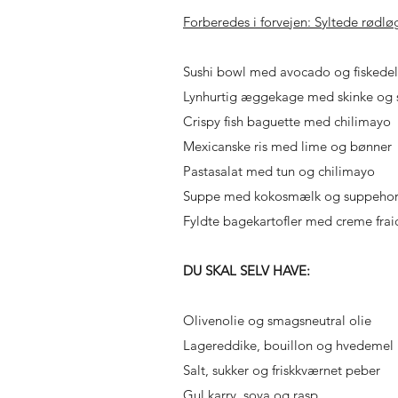
Forberedes i forvejen: Syltede rødl
Sushi bowl med avocado og fiskedel
Lynhurtig æggekage med skinke og 
Crispy fish baguette med chilimayo
Mexicanske ris med lime og bønner
Pastasalat med tun og chilimayo
Suppe med kokosmælk og suppeho
Fyldte bagekartofler med creme frai
DU SKAL SELV HAVE:
Olivenolie og smagsneutral olie
Lagereddike, bouillon og hvedemel
Salt, sukker og friskkværnet peber
Gul karry, soya og rasp