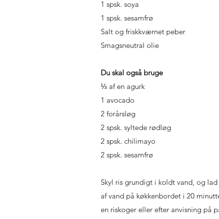
1 spsk. soya
1 spsk. sesamfrø
Salt og friskkværnet peber
Smagsneutral olie
Du skal også bruge
⅓ af en agurk
1 avocado
2 forårsløg
2 spsk. syltede rødløg
2 spsk. chilimayo
2 spsk. sesamfrø
Skyl ris grundigt i koldt vand, og l
af vand på køkkenbordet i 20 minutter
en riskoger eller efter anvisning på 