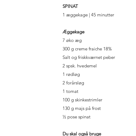
SPINAT
1 æggekage | 45 minutter
Æggekage
7 øko æg
300 g creme fraiche 18%
Salt og friskkværnet peber
2 spsk. hvedemel
1 rødløg
2 forårsløg
1 tomat
100 g skinkestrimler
130 g majs på frost
½ pose spinat
Du skal også
bruge