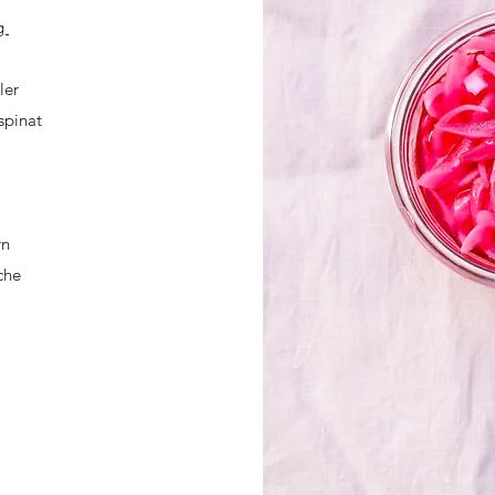
øg
ler
spinat
rn
che