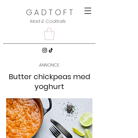
G A D T O F T
Mad & Cocktails
ANNONCE
Butter chickpeas med
yoghurt