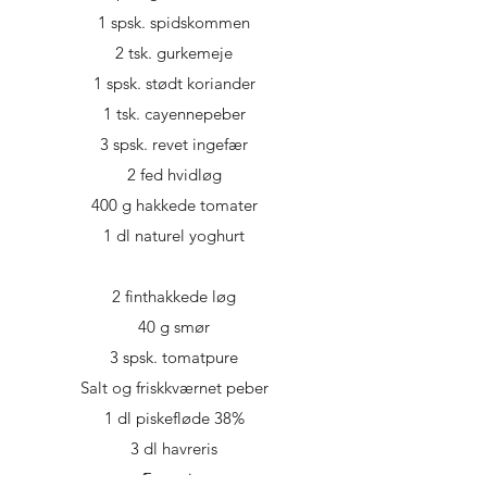
1 spsk. spidskommen
2 tsk. gurkemeje
1 spsk. stødt koriander
1 tsk. cayennepeber
3 spsk. revet ingefær
2 fed hvidløg
400 g hakkede tomater
1 dl naturel yoghurt
2 finthakkede løg
40 g smør
3 spsk. tomatpure
Salt og friskkværnet peber
1 dl piskefløde 38%
3 dl havreris
Ærtespirer