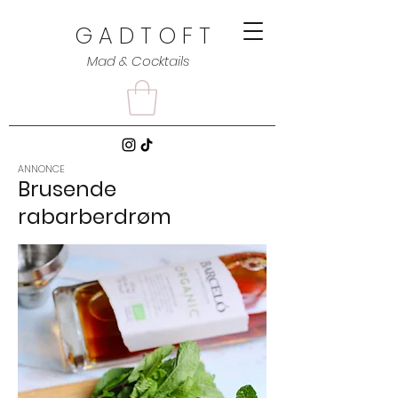
G A D T O F T
Mad & Cocktails
ANNONCE
Brusende
rabarberdrøm