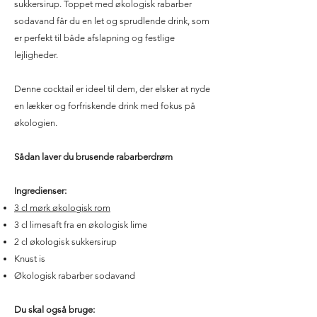
sukkersirup. Toppet med økologisk rabarber
sodavand får du en let og sprudlende drink, som
er perfekt til både afslapning og festlige
lejligheder.
Denne cocktail er ideel til dem, der elsker at nyde
en lækker og forfriskende drink med fokus på
økologien.
Sådan laver du brusende rabarberdrøm
Ingredienser:
3 cl mørk økologisk rom
3 cl limesaft fra en økologisk lime
2 cl økologisk sukkersirup
Knust is
Økologisk rabarber sodavand
Du skal også bruge: