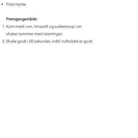
Frisk mynte
Fremgangsmåde:
Kom mørk rom, limesaft og sukkersirup i en
shaker sammen med isterninger.
Shake godt i 20 sekunder, indtil indholdet er godt
blandet og nedkølet.
Fyld et glas med knust is, og si indholdet fra
shakeren over.
Top cocktailen med brusende rabarber sodavand
til glassets kant.
Pynt med frisk mynte.
Hvornår kan du servere brusende rabarberdrøm?
Brusende rabarberdrøm er den perfekte cocktail
til sommerfester, afslapning i solen eller som en
let velkomstdrink. Med sin friske og sprudlende
smag er den ideel til de varme måneder eller som
en opfriskende drink på enhver festlig lejlighed.