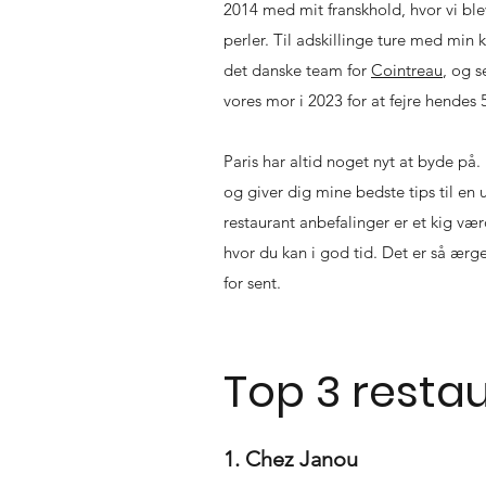
2014 med mit franskhold, hvor vi bl
perler. Til adskillinge ture med min
det danske team for
Cointreau
, og 
vores mor i 2023 for at fejre hendes 
Paris har altid noget nyt at byde på.
og giver dig mine bedste tips til en
restaurant anbefalinger er et kig væ
hvor du kan i god tid. Det er så ærg
for sent.
Top 3 resta
1. Chez Janou