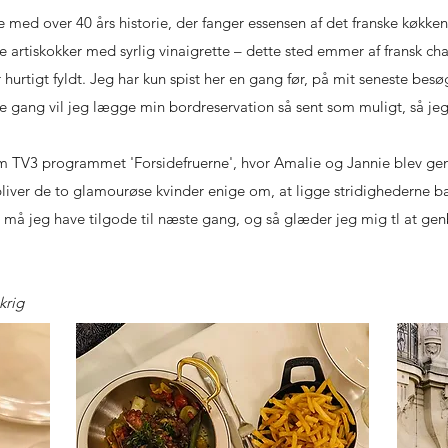
rie med over 40 års historie, der fanger essensen af det franske køkke
rtiskokker med syrlig vinaigrette – dette sted emmer af fransk char
 hurtigt fyldt. Jeg har kun spist her en gang før, på mit seneste bes
 gang vil jeg lægge min bordreservation så sent som muligt, så jeg
 TV3 programmet 'Forsidefruerne', hvor Amalie og Jannie blev gen
bliver de to glamourøse kvinder enige om, at ligge stridighederne ba
e må jeg have tilgode til næste gang, og så glæder jeg mig tl at ge
krig