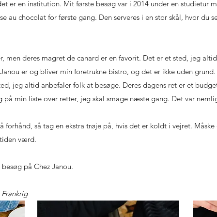
et er en institution. Mit første besøg var i 2014 under en studietur m
 au chocolat for første gang. Den serveres i en stor skål, hvor du s
, men deres magret de canard er en favorit. Det er et sted, jeg altid
hez Janou er og bliver min foretrukne bistro, og det er ikke uden gru
sted, jeg altid anbefaler folk at besøge. Deres dagens ret er et budg
 på min liste over retter, jeg skal smage næste gang. Det var nemlig 
 forhånd, så tag en ekstra trøje på, hvis det er koldt i vejret. Måske
etiden værd.
et besøg på Chez Janou.
 Frankrig