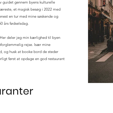
ev guidet gennem byens kulturelle
 kæreste, et magisk besøg i 2022 med
senest en tur med mine søskende og
50 års fødselsdag.
 Her deler jeg min kærlighed til byen
 uforglemmelig rejse.
​​Især mine
rd, og husk at booke bord de steder
erligt først at opdage en god restaurant
uranter