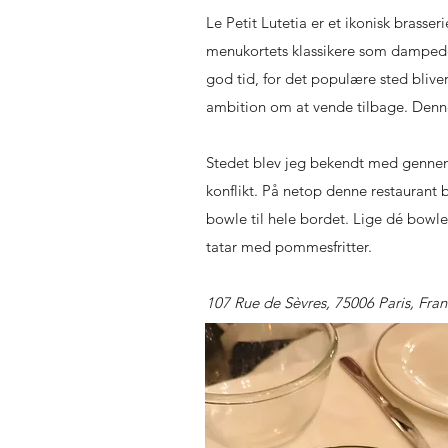
Le Petit Lutetia er et ikonisk brasse
menukortets klassikere som dampede a
god tid, for det populære sted bliver
ambition om at vende tilbage. Denne
Stedet blev jeg bekendt med gennem
konflikt. På netop denne restaurant 
bowle til hele bordet. Lige dé bowl
tatar med pommesfritter.
107 Rue de Sèvres, 75006 Paris, Fran