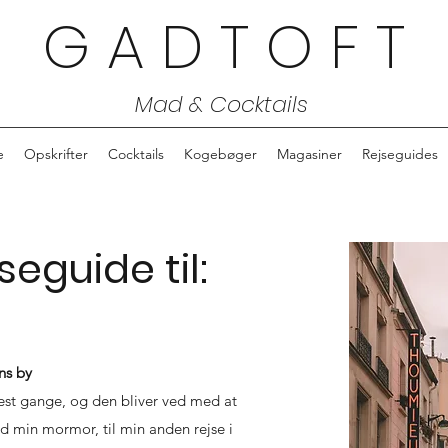
G A D T O F T
Mad & Cocktails
e
Opskrifter
Cocktails
Kogebøger
Magasiner
Rejseguides
seguide til:
ns by
lest gange, og den bliver ved med at
med min mormor, til min anden rejse i