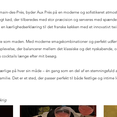
ain-des-Prés, byder Aux Prés på en moderne og sofistikeret atmosfær
gt kød, der tilberedes med stor præcision og serveres med spænde
en kærlighedserklæring til det franske køkken med et innovativt twi
nde som maden. Med moderne smagskombinationer og perfekt udførte
n oplevelse, der balancerer mellem det klassiske og det nyskabende, o
 cocktails længe efter mit besøg.
ærlige på hver sin måde – én gang som en del af en stemningsfuld
lie. Det er et sted, der passer perfekt til både festlige og intime l
nkrig