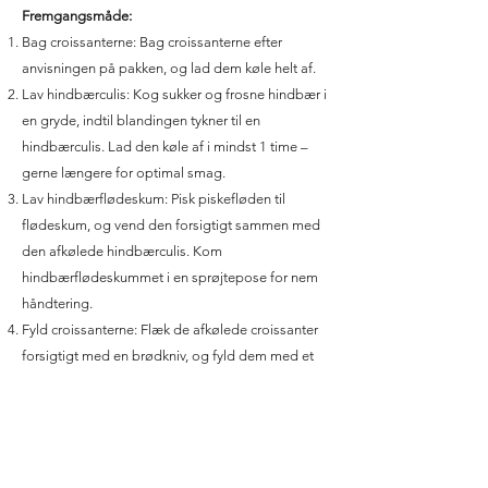
Fremgangsmåde:
Bag croissanterne: Bag croissanterne efter
anvisningen på pakken, og lad dem køle helt af.
Lav hindbærculis: Kog sukker og frosne hindbær i
en gryde, indtil blandingen tykner til en
hindbærculis. Lad den køle af i mindst 1 time –
gerne længere for optimal smag.
Lav hindbærflødeskum: Pisk piskefløden til
flødeskum, og vend den forsigtigt sammen med
den afkølede hindbærculis. Kom
hindbærflødeskummet i en sprøjtepose for nem
håndtering.
Fyld croissanterne: Flæk de afkølede croissanter
forsigtigt med en brødkniv, og fyld dem med et
lag hindbærsyltetøj og derefter
hindbærflødeskum.
Pynt: Sigt flormelis over de fyldte croissanter og
pynt eventuelt med frysetørrede hindbær for et
dekorativt og smagfuldt touch.