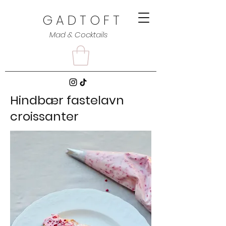
G A D T O F T
Mad & Cocktails
Hindbær fastelavn
croissanter