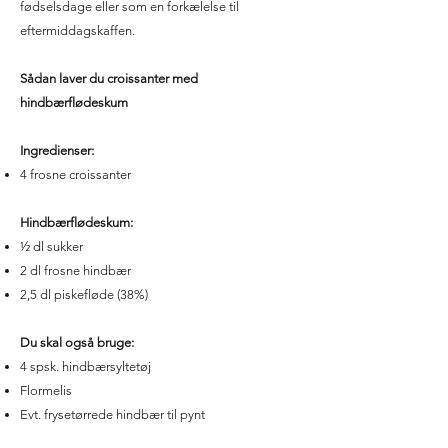
fødselsdage eller som en forkælelse til
eftermiddagskaffen.
Sådan laver du croissanter med
hindbærflødeskum
Ingredienser:
4 frosne croissanter
Hindbærflødeskum:
½ dl sukker
2 dl frosne hindbær
2,5 dl piskefløde (38%)
Du skal også bruge:
4 spsk. hindbærsyltetøj
Flormelis
Evt. frysetørrede hindbær til pynt