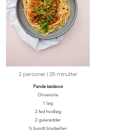
2 personer | 25 minutter
Pande kødsovs
Olivenolie
1 løg
2 fed hvidløg
2 gulerødder
½ bundt bladselleri