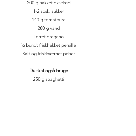
200 g hakket oksekød
1-2 spsk. sukker
140 g tomatpure
280 g vand
Tørret oregano
½ bundt friskhakket persille
Salt og friskkværnet peber
Du skal også bruge
250 g spaghetti
Svits løg og hvidløg i olivenolie, og tilsæt
efter 3 minutter gulerødder, bladselleri og
hakket oksekød. Svits i yderligere 3
minutter, og tilsæt sukker, tomatpure,
vand, tørret oregano og persille. Lad