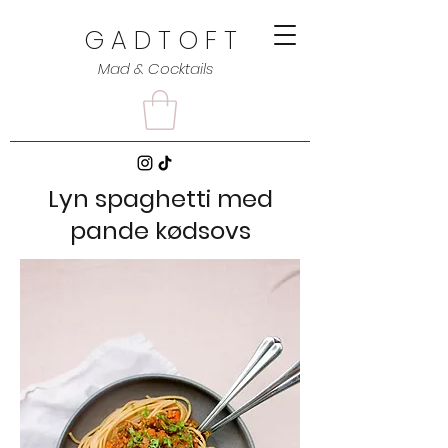
G A D T O F T
Mad & Cocktails
Lyn spaghetti med
pande kødsovs