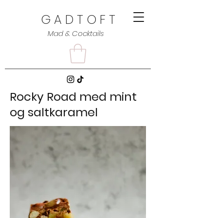
G A D T O F T
Mad & Cocktails
Rocky Road med mint
og saltkaramel