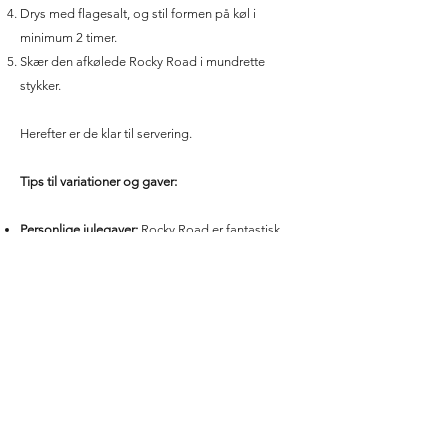
Drys med flagesalt, og stil formen på køl i
minimum 2 timer.
Skær den afkølede Rocky Road i mundrette
stykker.
Herefter er de klar til servering.
Tips til variationer og gaver:
Personlige julegaver:
Rocky Road er fantastisk
som hjemmelavet gave. Skær stykkerne ud i små
firkanter eller brud, og pak dem i cellofanposer
eller smukke æsker med bånd. Tilføj et lille kort,
hvor du skriver en hilsen og ingredienslisten – det
vil sprede glæde!
Brug hvad du har:
En af de bedste ting ved Rocky
Road er, at den kan tilpasses alt, hvad du har
derhjemme. Skift mandler ud med
cashewnødder, hasselnødder eller