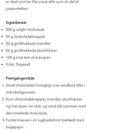
er ideel som en lille snack eller som en del af
julekonfekten.
Ingredienser
300 g valgfri chokolade
50 g chokoladeknapper
50 g grofthakkede mandler
50 g grofthakkede skumfiduser
100 g små tern af marcipan
½ tsk. flagesalt
Fremgangsmåde
Smelt chokoladen forsigtigt over vandbad eller i
mikrobølgeovnen.
Kom chokoladeknapper, mandler, skumfiduser
og marcipan i en skål, og vend det sammen med
den smeltede chokolade.
Fordel massen i en rugbrødsform beklædt med
bagepapir.